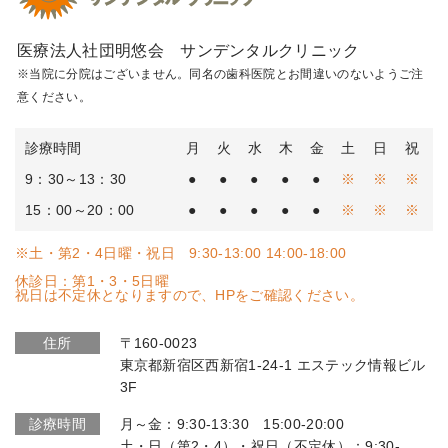
医療法人社団明悠会 サンデンタルクリニック
※当院に分院はございません。同名の歯科医院とお間違いのないようご注
意ください。
診療時間
月
火
水
木
金
土
日
祝
9：30～13：30
●
●
●
●
●
※
※
※
15：00～20：00
●
●
●
●
●
※
※
※
※土・第2・4日曜・祝日 9:30-13:00 14:00-18:00
休診日：第1・3・5日曜
祝日は不定休となりますので、HPをご確認ください。
住所
〒160-0023
東京都新宿区西新宿1-24-1 エステック情報ビル
3F
診療時間
月～金：9:30-13:30 15:00-20:00
土・日（第2・4）・祝日（不定休）：9:30-