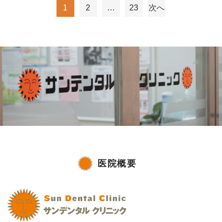
1
2
…
23
次へ
投
稿
の
ペ
ー
ジ
送
り
医院概要