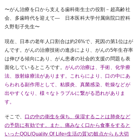
〜がん治療を口から支える歯科衛生士の役割－超高齢社
会、多歯時代を迎えて― 日本医科大学付属病院口腔科
久野彰子先生〜
現在、日本の老年人口割合は約26%で、死因の第1位はが
んです。がんの治療技術の進歩により、がんの5年生存率
は伸びる傾向にあり、がん患者の社会的支援の問題も表
面化しているところです。
がんの治療は、手術、化学療
法、放射線療法があります。これらにより、口の中にあ
らわれる副作用として、粘膜炎、真菌感染、乾燥などが
出やすくなり、様々なトラブルに繋がる恐れがありま
す。
そこで、
口の中の衛生を保ち、保湿することは肺炎など
の予防に有効です。また、痛みなく口から食事をすると
いったQOL(Quality Of Life=生活の質)の観点からも大切