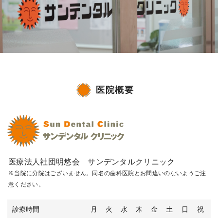
医院概要
医療法人社団明悠会 サンデンタルクリニック
※当院に分院はございません。同名の歯科医院とお間違いのないようご注
意ください。
診療時間
月
火
水
木
金
土
日
祝