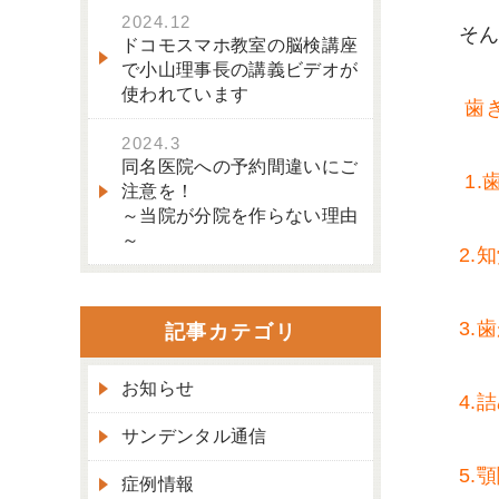
2024.12
そん
ドコモスマホ教室の脳検講座
で小山理事長の講義ビデオが
使われています
歯
2024.3
同名医院への予約間違いにご
1.
注意を！
～当院が分院を作らない理由
～
2.
3.
記事カテゴリ
お知らせ
4.
サンデンタル通信
5.
症例情報