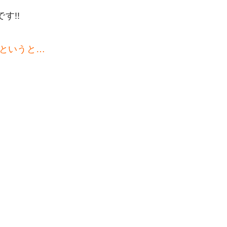
す!!
というと…