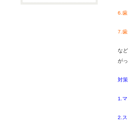
6.
7.
な
がっ
対
1.
2.