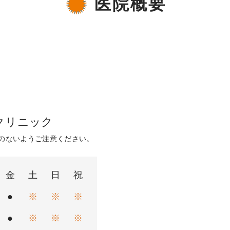
医院概要
クリニック
のないようご注意ください。
金
土
日
祝
●
※
※
※
●
※
※
※