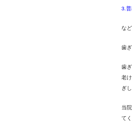
3.
な
歯
歯
老
ぎ
当
て