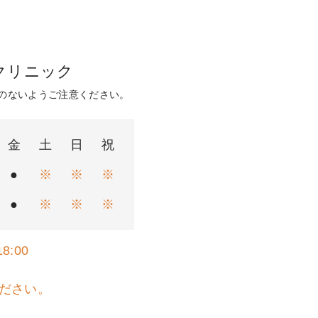
クリニック
のないようご注意ください。
金
土
日
祝
●
※
※
※
●
※
※
※
8:00
ださい。