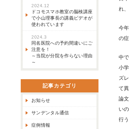
2024.12
れ
ドコモスマホ教室の脳検講座
で小山理事長の講義ビデオが
使われています
今
2024.3
の
同名医院への予約間違いにご
注意を！
～当院が分院を作らない理由
中
～
小
ズ
記事カテゴリ
て
論
お知らせ
い
サンデンタル通信
行
症例情報