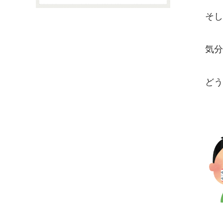
そ
気
ど