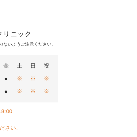
クリニック
のないようご注意ください。
金
土
日
祝
●
※
※
※
●
※
※
※
8:00
ださい。