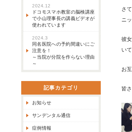
2024.12
さて
ドコモスマホ教室の脳検講座
で小山理事長の講義ビデオが
ニ
使われています
2024.3
彼
同名医院への予約間違いにご
い
注意を！
～当院が分院を作らない理由
～
お
記事カテゴリ
皆
お知らせ
サンデンタル通信
症例情報