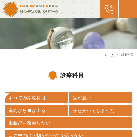
診療科目
ホーム
診療科目
すべての診療科目
歯が痛い
歯肉から血が出る
歯を失ってしまった
歯並びを改善したい
口の中の出来物がなかなか治らない